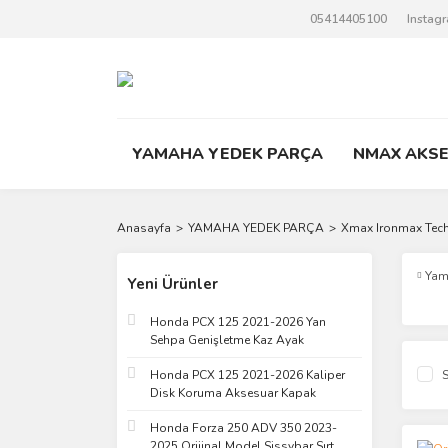
05414405100
Instag
YAMAHA YEDEK PARÇA
NMAX AKS
Anasayfa
YAMAHA YEDEK PARÇA
Xmax Ironmax Tec
Yam
Yeni Ürünler
Honda PCX 125 2021-2026 Yan
Sehpa Genişletme Kaz Ayak
Honda PCX 125 2021-2026 Kaliper
S
Disk Koruma Aksesuar Kapak
Honda Forza 250 ADV 350 2023-
2025 Orijinal Model Sissybar Sırt