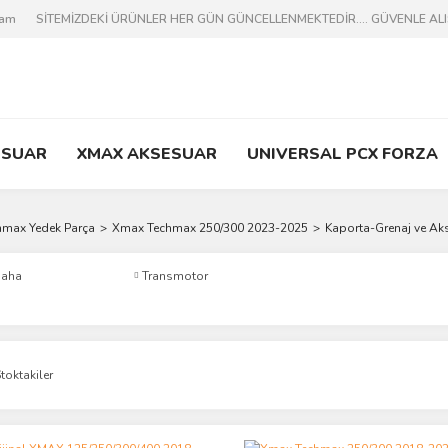
ram
SİTEMİZDEKİ ÜRÜNLER HER GÜN GÜNCELLENMEKTEDİR.... GÜVENLE ALIŞV
ESUAR
XMAX AKSESUAR
UNIVERSAL PCX FORZA
hmax Yedek Parça
Xmax Techmax 250/300 2023-2025
Kaporta-Grenaj ve Ak
aha
Transmotor
toktakiler