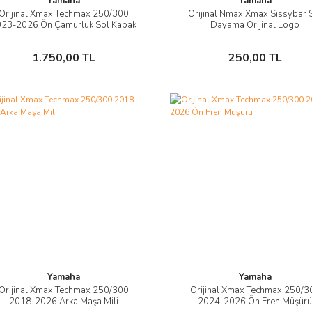
Yamaha
Yamaha
Orijinal Xmax Techmax 250/300
Orijinal Nmax Xmax Sissybar S
İncele
İncele
023-2026 Ön Çamurluk Sol Kapak
Dayama Orijinal Logo
Taşıyıcı Mat Siyah
Sepete Ekle
Sepete Ekle
1.750,00 TL
250,00 TL
Yamaha
Yamaha
Orijinal Xmax Techmax 250/300
Orijinal Xmax Techmax 250/3
İncele
İncele
2018-2026 Arka Maşa Mili
2024-2026 Ön Fren Müşür