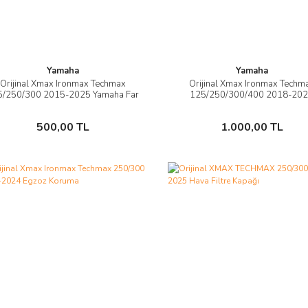
Yamaha
Yamaha
Orijinal Xmax Ironmax Techmax
Orijinal Xmax Ironmax Techm
İncele
İncele
5/250/300 2015-2025 Yamaha Far
125/250/300/400 2018-20
Grenaj Amblem Logo
Amblem Logo Silver Gümüş G
Sepete Ekle
Sepete Ekle
500,00 TL
1.000,00 TL