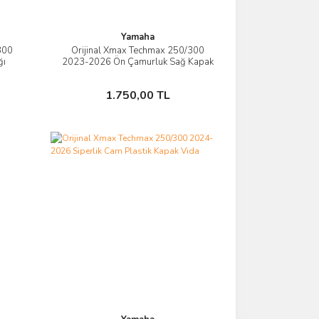
Yamaha
300
Orijinal Xmax Techmax 250/300
İncele
ğı
2023-2026 Ön Çamurluk Sağ Kapak
Taşıyıcı Mat Siyah
Sepete Ekle
1.750,00 TL