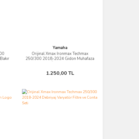
Yamaha
400
Orijinal Xmax Ironmax Techmax
İncele
Bakır
250/300 2018-2024 Gidon Muhafaza
Üst Kapak
Sepete Ekle
1.250,00 TL