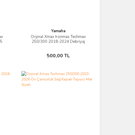
Yamaha
ax
Orijinal Xmax Ironmax Techmax
İncele
25
250/300 2018-2024 Debriyaj
ri
Varyatör Filtre ve Conta Seti
Sepete Ekle
500,00 TL