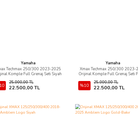
Yamaha
Yamaha
ax Techmax 250/300 2023-2025
Xmax Techmax 250/300 2023-
İncele
İncele
jinal Komple Full Grenaj Seti Siyah
Orijinal Komple Full Grenaj Seti 
Yeşili
25.000,00 TL
25.000,00 TL
10
Sepete Ekle
%10
Sepete Ekle
22.500,00 TL
22.500,00 TL