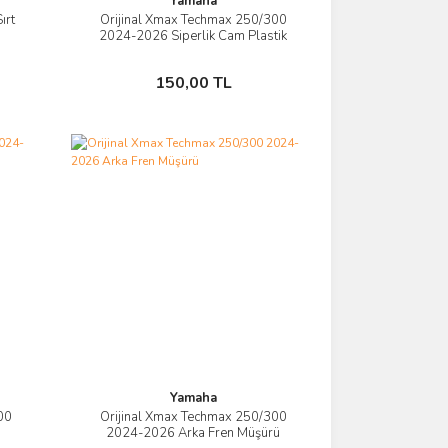
Yamaha
ırt
Orijinal Xmax Techmax 250/300
İncele
2024-2026 Siperlik Cam Plastik
Kapak Vida
Sepete Ekle
150,00 TL
Yamaha
00
Orijinal Xmax Techmax 250/300
İncele
ü
2024-2026 Arka Fren Müşürü