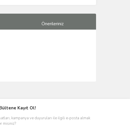
Önerileriniz
ımıza iletebilirsiniz.
Bültene Kayıt Ol!
satları, kampanya ve duyuruları ile ilgili e-posta almak
er misiniz?