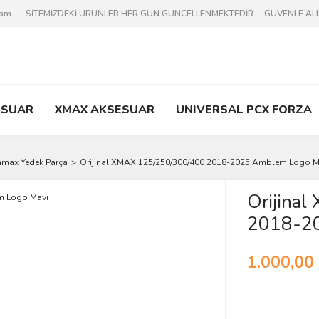
ram
SİTEMİZDEKİ ÜRÜNLER HER GÜN GÜNCELLENMEKTEDİR.... GÜVENLE ALIŞV
ESUAR
XMAX AKSESUAR
UNIVERSAL PCX FORZA
hmax Yedek Parça
Orijinal XMAX 125/250/300/400 2018-2025 Amblem Logo M
Orijina
2018-20
1.000,00