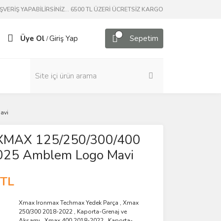
ERİŞ YAPABİLİRSİNİZ... 6500 TL ÜZERİ ÜCRETSİZ KARGO
Üye Ol
Giriş Yap
Sepetim
/
avi
l XMAX 125/250/300/400
25 Amblem Logo Mavi
 TL
Xmax Ironmax Techmax Yedek Parça
,
Xmax
250/300 2018-2022
,
Kaporta-Grenaj ve
Aksamı
,
Xmax 400 2018-2022
,
Kaporta-