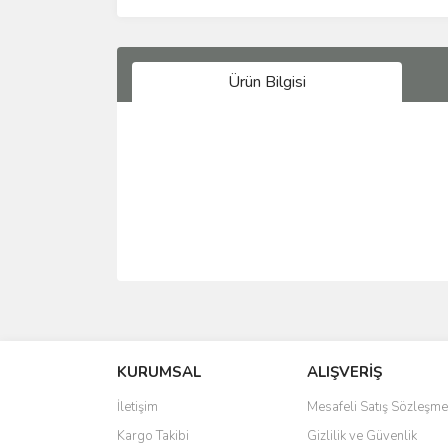
Ürün Bilgisi
Bu ürünün fiyat bilgisi, resim, ürün açıklamalarında 
Görüş ve önerileriniz için teşekkür ederiz.
KURUMSAL
ALIŞVERİŞ
Ürün resmi kalitesiz, bozuk veya görüntülenemiyo
Ürün açıklamasında eksik bilgiler bulunuyor.
İletişim
Mesafeli Satış Sözleşme
Ürün bilgilerinde hatalar bulunuyor.
Kargo Takibi
Gizlilik ve Güvenlik