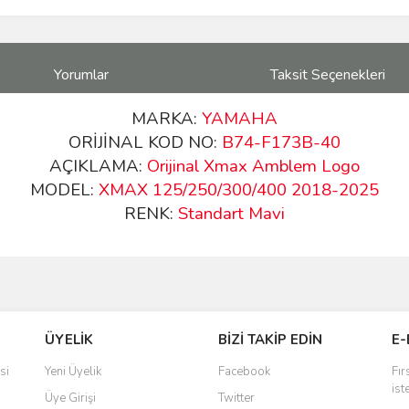
Yorumlar
Taksit Seçenekleri
MARKA:
YAMAHA
ORİJİNAL KOD NO:
B74-F173B-40
AÇIKLAMA:
Orijinal Xmax Amblem Logo
MODEL:
XMAX 125/250/300/400 2018-2025
RENK:
Standart Mavi
ve diğer konularda yetersiz gördüğünüz noktaları öneri formunu kullanarak taraf
Bu ürüne ilk yorumu siz yapın!
ÜYELİK
BİZİ TAKİP EDİN
E-
r.
Yorum Yaz
si
Yeni Üyelik
Facebook
Fır
ist
Üye Girişi
Twitter