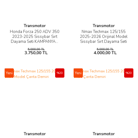
Transmotor
Transmotor
Honda Forza 250 ADV 350
Nmax Techmax 125/155
2023-2025 Sissybar Sırt
2025-2026 Orijinal Model
Dayama Seti KAMPANYA...
Sissybar Sırt Dayama Seti
5.000,00 TL
5.000,00 TL
3.750,00 TL
4.000,00 TL
Yeni
Yeni
%20
%20
Transmotor
Transmotor