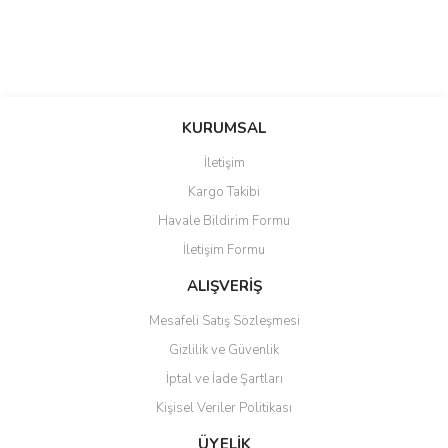
Bu ürüne ilk yorumu siz yapın!
Bu ürünün fiyat bilgisi, resim, ürün açıklamalarında ve diğer konularda
yetersiz gördüğünüz noktaları öneri formunu kullanarak tarafımıza
Yorum Yaz
iletebilirsiniz.
KURUMSAL
Görüş ve önerileriniz için teşekkür ederiz.
İletişim
Ürün resmi kalitesiz, bozuk veya görüntülenemiyor.
Kargo Takibi
Ürün açıklamasında eksik bilgiler bulunuyor.
Havale Bildirim Formu
Ürün bilgilerinde hatalar bulunuyor.
İletişim Formu
Ürün fiyatı diğer sitelerden daha pahalı.
ALIŞVERİŞ
Bu ürüne benzer farklı alternatifler olmalı.
Mesafeli Satış Sözleşmesi
Gizlilik ve Güvenlik
İptal ve İade Şartları
Kişisel Veriler Politikası
Gönder
ÜYELİK