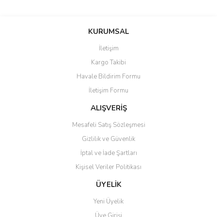
Bu ürünün fiyat bilgisi, resim, ürün açıklamalarında ve diğer
konularda yetersiz gördüğünüz noktaları öneri formunu kullanarak
Bu ürüne ilk yorumu siz yapın!
KURUMSAL
tarafımıza iletebilirsiniz.
Görüş ve önerileriniz için teşekkür ederiz.
İletişim
Yorum Yaz
Kargo Takibi
Ürün resmi kalitesiz, bozuk veya görüntülenemiyor.
Havale Bildirim Formu
Ürün açıklamasında eksik bilgiler bulunuyor.
İletişim Formu
Ürün bilgilerinde hatalar bulunuyor.
Ürün fiyatı diğer sitelerden daha pahalı.
ALIŞVERİŞ
Bu ürüne benzer farklı alternatifler olmalı.
Mesafeli Satış Sözleşmesi
Gizlilik ve Güvenlik
İptal ve İade Şartları
Kişisel Veriler Politikası
Gönder
ÜYELİK
Yeni Üyelik
Üye Girişi