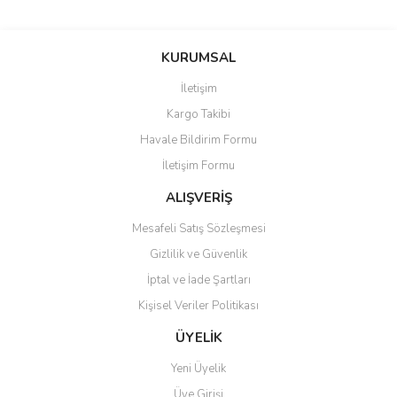
Bu ürünün fiyat bilgisi, resim, ürün açıklamalarında ve diğer
konularda yetersiz gördüğünüz noktaları öneri formunu kullanarak
Bu ürüne ilk yorumu siz yapın!
KURUMSAL
tarafımıza iletebilirsiniz.
Görüş ve önerileriniz için teşekkür ederiz.
İletişim
Yorum Yaz
Kargo Takibi
Ürün resmi kalitesiz, bozuk veya görüntülenemiyor.
Havale Bildirim Formu
Ürün açıklamasında eksik bilgiler bulunuyor.
İletişim Formu
Ürün bilgilerinde hatalar bulunuyor.
Ürün fiyatı diğer sitelerden daha pahalı.
ALIŞVERİŞ
Bu ürüne benzer farklı alternatifler olmalı.
Mesafeli Satış Sözleşmesi
Gizlilik ve Güvenlik
İptal ve İade Şartları
Kişisel Veriler Politikası
Gönder
ÜYELİK
Yeni Üyelik
Üye Girişi