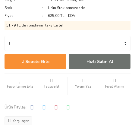
Kargo
1 Gün Sonra Kargoda
Stok
Ürün Stoklarımızdadır
Fiyat
625,00 TL + KDV
51,79 TL den başlayan taksitlerle!!
Sepete Ekle
Hızlı Satın Al
Tavsiye Et
Yorum Yaz
Fiyat Alarmı
Ürün Paylaş :
Karşılaştır