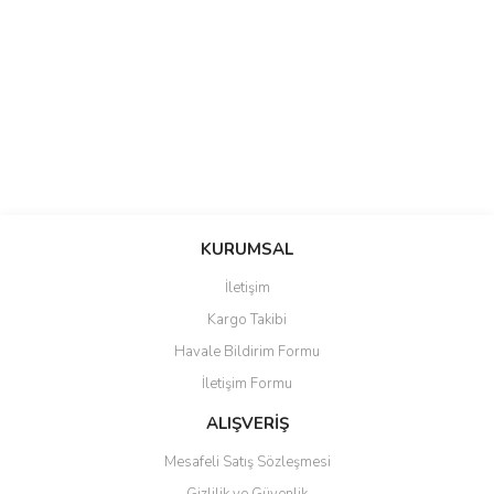
Bu ürüne ilk yorumu siz yapın!
Bu ürünün fiyat bilgisi, resim, ürün açıklamalarında ve diğer konularda
yetersiz gördüğünüz noktaları öneri formunu kullanarak tarafımıza
Yorum Yaz
iletebilirsiniz.
KURUMSAL
Görüş ve önerileriniz için teşekkür ederiz.
İletişim
Ürün resmi kalitesiz, bozuk veya görüntülenemiyor.
Kargo Takibi
Ürün açıklamasında eksik bilgiler bulunuyor.
Havale Bildirim Formu
Ürün bilgilerinde hatalar bulunuyor.
İletişim Formu
Ürün fiyatı diğer sitelerden daha pahalı.
ALIŞVERİŞ
Bu ürüne benzer farklı alternatifler olmalı.
Mesafeli Satış Sözleşmesi