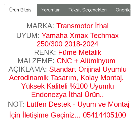
Ürün Bilgisi
Yorumlar
Taksit Seçenekleri
Önerilerin
MARKA:
Transmotor İthal
UYUM:
Yamaha Xmax
Techmax
250/300 2018-2024
RENK:
Füme Metalik
MALZEME:
CNC + Alüminyum
AÇIKLAMA:
Standart Orijinal Uyumlu
Aerodinamik Tasarım, Kolay Montaj,
Yüksek Kaliteli %100 Uyumlu
Endonezya
İthal Ürün..
NOT:
Lütfen Destek - Uyum ve Montaj
İçin İletişime Geçiniz...
05414405100