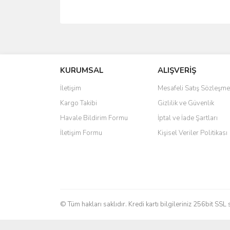
Bu ürünün fiyat bilgisi, resim, ürün açıklamalarında 
Görüş ve önerileriniz için teşekkür ederiz.
Ürün resmi kalitesiz, bozuk veya görüntülenemiyo
KURUMSAL
ALIŞVERİŞ
Ürün açıklamasında eksik bilgiler bulunuyor.
İletişim
Mesafeli Satış Sözleşme
Ürün bilgilerinde hatalar bulunuyor.
Kargo Takibi
Gizlilik ve Güvenlik
Ürün fiyatı diğer sitelerden daha pahalı.
Havale Bildirim Formu
İptal ve İade Şartları
Bu ürüne benzer farklı alternatifler olmalı.
İletişim Formu
Kişisel Veriler Politikası
© Tüm hakları saklıdır. Kredi kartı bilgileriniz 256bit SSL 