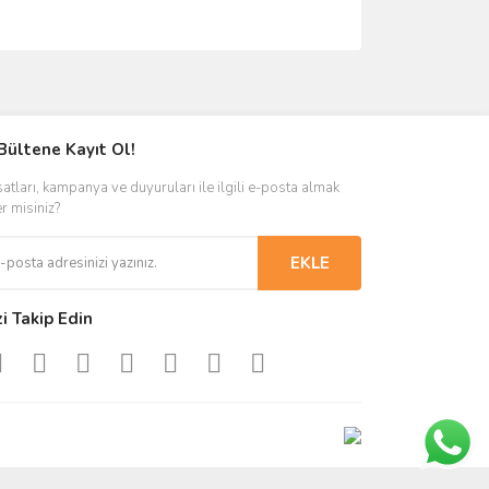
ımıza iletebilirsiniz.
Bültene Kayıt Ol!
satları, kampanya ve duyuruları ile ilgili e-posta almak
er misiniz?
EKLE
zi Takip Edin