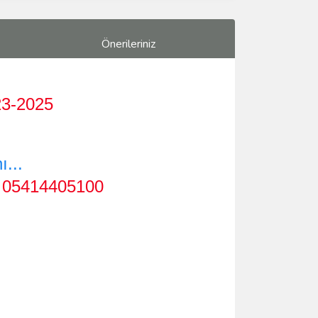
Önerileriniz
3-2025
...
.
05414405100