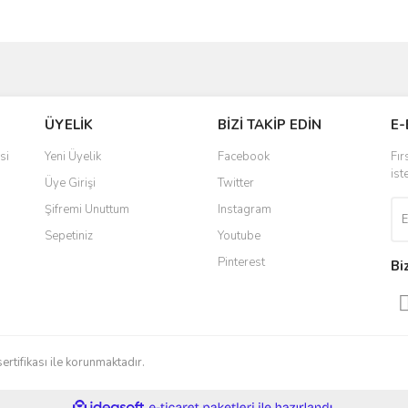
Bu ürüne ilk yorumu siz yapın!
ve diğer konularda yetersiz gördüğünüz noktaları öneri formunu kullanarak taraf
Yorum Yaz
r.
ÜYELİK
BİZİ TAKİP EDİN
E-
si
Yeni Üyelik
Facebook
Fır
ist
Üye Girişi
Twitter
Şifremi Unuttum
Instagram
Sepetiniz
Youtube
Pinterest
Bi
Gönder
sertifikası ile korunmaktadır.
ile
ideasoft
e-