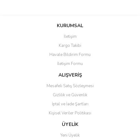
Bu ürüne ilk yorumu siz yapın!
Bu ürünün fiyat bilgisi, resim, ürün açıklamalarında ve diğer konularda
yetersiz gördüğünüz noktaları öneri formunu kullanarak tarafımıza
Yorum Yaz
iletebilirsiniz.
KURUMSAL
Görüş ve önerileriniz için teşekkür ederiz.
İletişim
Ürün resmi kalitesiz, bozuk veya görüntülenemiyor.
Kargo Takibi
Ürün açıklamasında eksik bilgiler bulunuyor.
Havale Bildirim Formu
Ürün bilgilerinde hatalar bulunuyor.
İletişim Formu
Ürün fiyatı diğer sitelerden daha pahalı.
ALIŞVERİŞ
Bu ürüne benzer farklı alternatifler olmalı.
Mesafeli Satış Sözleşmesi
Gizlilik ve Güvenlik
İptal ve İade Şartları
Kişisel Veriler Politikası
Gönder
ÜYELİK
Yeni Üyelik