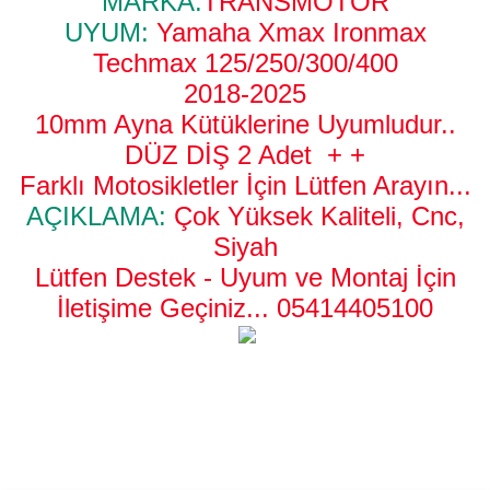
MARKA:
TRANSMOTOR
UYUM:
Yamaha Xmax Ironmax
Techmax 125/250/300/400
2018-2025
10mm Ayna Kütüklerine Uyumludur..
DÜZ DİŞ 2 Adet + +
Farklı Motosikletler İçin Lütfen Arayın...
AÇIKLAMA:
Çok Yüksek Kaliteli, Cnc,
Siyah
Lütfen Destek - Uyum ve Montaj İçin
İletişime Geçiniz...
05414405100
Bu ürünün fiyat bilgisi, resim, ürün açıklamalarında ve diğer