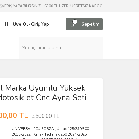
ERİŞ YAPABİLİRSİNİZ... 6500 TL ÜZERİ ÜCRETSİZ KARGO
Üye Ol
Giriş Yap
Sepetim
/
al Marka Uyumlu Yüksek
 Motosiklet Cnc Ayna Seti
00,00 TL
3.500,00 TL
UNIVERSAL PCX FORZA
,
Xmax 125/250/300
2018-2022
,
Xmax Techmax 250 2024-2025
,