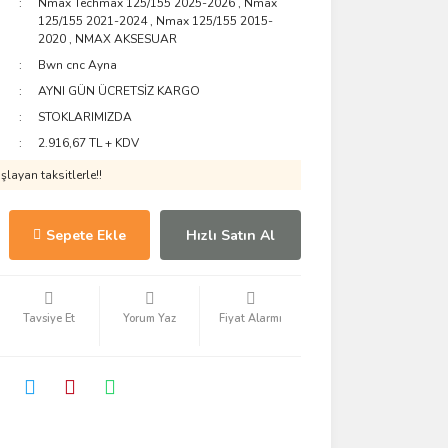
Nmax Techmax 125/155 2025-2026
,
Nmax
125/155 2021-2024
,
Nmax 125/155 2015-
2020
,
NMAX AKSESUAR
Bwn cnc Ayna
AYNI GÜN ÜCRETSİZ KARGO
STOKLARIMIZDA
2.916,67 TL + KDV
layan taksitlerle!!
Sepete Ekle
Hızlı Satın Al
Tavsiye Et
Yorum Yaz
Fiyat Alarmı