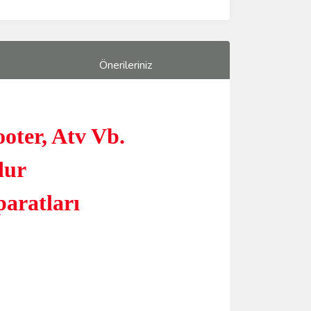
Önerileriniz
oter, Atv Vb.
dur
paratları