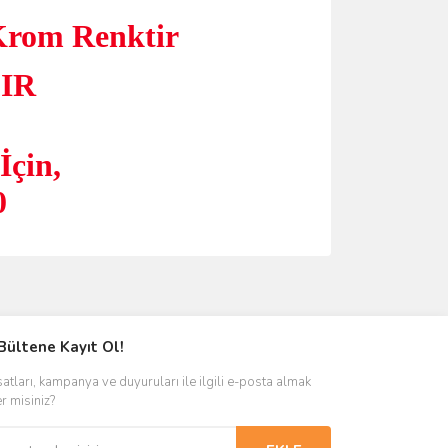
Krom Renktir
IR
İçin,
0
ımıza iletebilirsiniz.
Bültene Kayıt Ol!
satları, kampanya ve duyuruları ile ilgili e-posta almak
er misiniz?