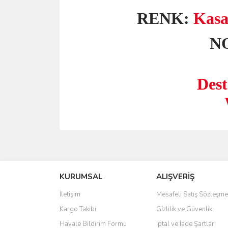
RENK:
Kasa
N
Dest
Bu ürünün fiyat bilgisi, resim, ürün açıklamalarında 
Görüş ve önerileriniz için teşekkür ederiz.
KURUMSAL
ALIŞVERİŞ
Ürün resmi kalitesiz, bozuk veya görüntülenemiyo
Ürün açıklamasında eksik bilgiler bulunuyor.
İletişim
Mesafeli Satış Sözleşme
Ürün bilgilerinde hatalar bulunuyor.
Kargo Takibi
Gizlilik ve Güvenlik
Ürün fiyatı diğer sitelerden daha pahalı.
Havale Bildirim Formu
İptal ve İade Şartları