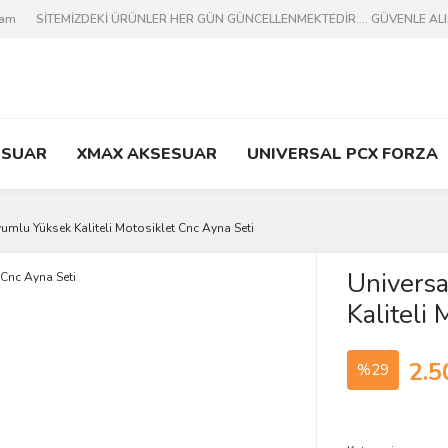
ram
SİTEMİZDEKİ ÜRÜNLER HER GÜN GÜNCELLENMEKTEDİR.... GÜVENLE ALIŞV
ESUAR
XMAX AKSESUAR
UNIVERSAL PCX FORZA
umlu Yüksek Kaliteli Motosiklet Cnc Ayna Seti
Univers
Kaliteli
2.5
%29