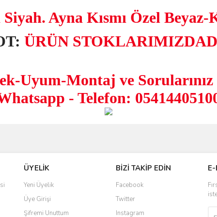
 Siyah. Ayna Kısmı Özel Beyaz-
OT:
ÜRÜN STOKLARIMIZDAD
ek-Uyum-Montaj ve Sorularınız 
Whatsapp - Telefon: 0541440510
ve diğer konularda yetersiz gördüğünüz noktaları öneri formunu kullanarak taraf
Bu ürüne ilk yorumu siz yapın!
ÜYELİK
BİZİ TAKİP EDİN
E-
r.
Yorum Yaz
si
Yeni Üyelik
Facebook
Fır
ist
Üye Girişi
Twitter
Şifremi Unuttum
Instagram