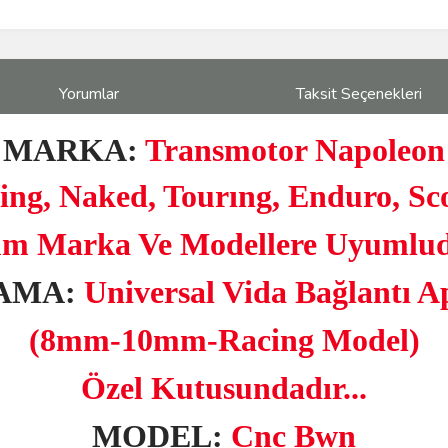
Yorumlar
Taksit Seçenekleri
MARKA:
Transmotor Napoleon
ng, Naked, Tourıng, Enduro, Sco
m Marka Ve Modellere Uyumlu
AMA:
Universal Vida Bağlantı A
(8mm-10mm-Racing Model)
Özel Kutusundadır...
MODEL:
Cnc Bwn