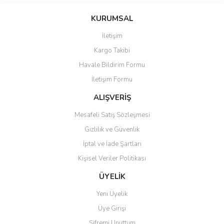
konularda yetersiz gördüğünüz noktaları öneri formunu kullanarak
Bu ürüne ilk yorumu siz yapın!
KURUMSAL
tarafımıza iletebilirsiniz.
Görüş ve önerileriniz için teşekkür ederiz.
İletişim
Yorum Yaz
Kargo Takibi
Ürün resmi kalitesiz, bozuk veya görüntülenemiyor.
Havale Bildirim Formu
Ürün açıklamasında eksik bilgiler bulunuyor.
İletişim Formu
Ürün bilgilerinde hatalar bulunuyor.
Ürün fiyatı diğer sitelerden daha pahalı.
ALIŞVERİŞ
Bu ürüne benzer farklı alternatifler olmalı.
Mesafeli Satış Sözleşmesi
Gizlilik ve Güvenlik
İptal ve İade Şartları
Kişisel Veriler Politikası
Gönder
ÜYELİK
Yeni Üyelik
Üye Girişi
Şifremi Unuttum