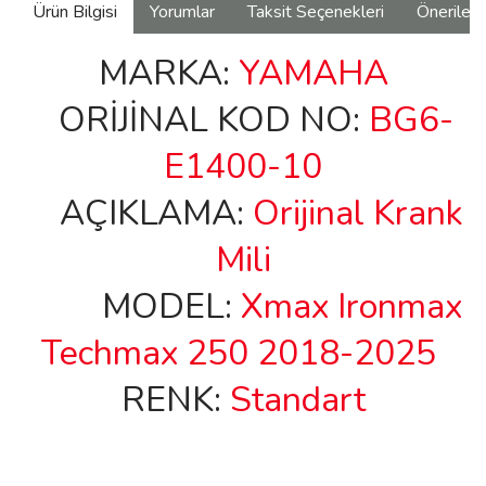
Ürün Bilgisi
Yorumlar
Taksit Seçenekleri
Önerilerin
MARKA:
YAMAHA
ORİJİNAL KOD NO:
BG6-
E1400-10
AÇIKLAMA:
Orijinal
Krank
Mili
MODEL:
Xmax Ironmax
Techmax 250 2018-2025
RENK:
Standart
Bu ürünün fiyat bilgisi, resim, ürün açıklamalarında ve diğer