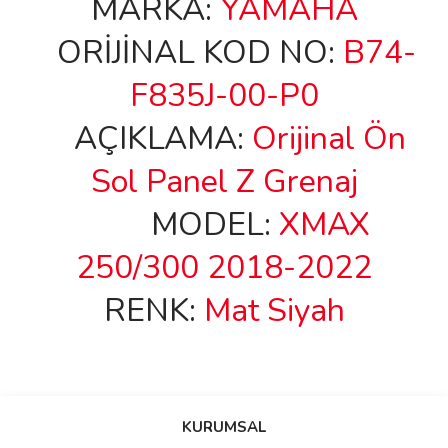
MARKA:
YAMAHA
ORİJİNAL KOD NO:
B74-
F835J-00-P0
AÇIKLAMA:
Orijinal Ön
Sol Panel Z Grenaj
MODEL:
XMAX
250/300 2018-2022
RENK:
Mat Siyah
Bu ürünün fiyat bilgisi, resim, ürün açıklamalarında ve diğer
konularda yetersiz gördüğünüz noktaları öneri formunu kullanarak
Bu ürüne ilk yorumu siz yapın!
KURUMSAL
tarafımıza iletebilirsiniz.
Görüş ve önerileriniz için teşekkür ederiz.