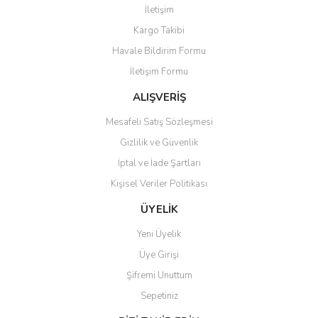
İletişim
Yorum Yaz
Kargo Takibi
Ürün resmi kalitesiz, bozuk veya görüntülenemiyor.
Havale Bildirim Formu
Ürün açıklamasında eksik bilgiler bulunuyor.
İletişim Formu
Ürün bilgilerinde hatalar bulunuyor.
Ürün fiyatı diğer sitelerden daha pahalı.
ALIŞVERİŞ
Bu ürüne benzer farklı alternatifler olmalı.
Mesafeli Satış Sözleşmesi
Gizlilik ve Güvenlik
İptal ve İade Şartları
Kişisel Veriler Politikası
Gönder
ÜYELİK
Yeni Üyelik
Üye Girişi
Şifremi Unuttum
Sepetiniz