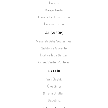
İletişim
Yorum Yaz
Kargo Takibi
Ürün resmi kalitesiz, bozuk veya görüntülenemiyor.
Havale Bildirim Formu
Ürün açıklamasında eksik bilgiler bulunuyor.
İletişim Formu
Ürün bilgilerinde hatalar bulunuyor.
Ürün fiyatı diğer sitelerden daha pahalı.
ALIŞVERİŞ
Bu ürüne benzer farklı alternatifler olmalı.
Mesafeli Satış Sözleşmesi
Gizlilik ve Güvenlik
İptal ve İade Şartları
Kişisel Veriler Politikası
Gönder
ÜYELİK
Yeni Üyelik
Üye Girişi
Şifremi Unuttum
Sepetiniz