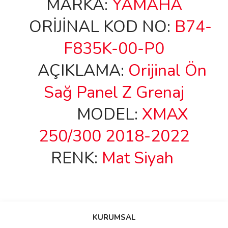
MARKA:
YAMAHA
ORİJİNAL KOD NO:
B74-
F835K-00-P0
AÇIKLAMA:
Orijinal Ön
Sağ Panel Z Grenaj
MODEL:
XMAX
250/300 2018-2022
RENK:
Mat Siyah
Bu ürünün fiyat bilgisi, resim, ürün açıklamalarında ve diğer
konularda yetersiz gördüğünüz noktaları öneri formunu kullanarak
Bu ürüne ilk yorumu siz yapın!
KURUMSAL
tarafımıza iletebilirsiniz.
Görüş ve önerileriniz için teşekkür ederiz.