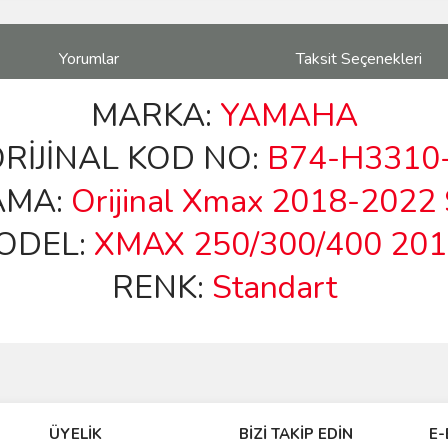
Yorumlar
Taksit Seçenekleri
MARKA:
YAMAHA
İJİNAL KOD NO:
B74-H3310
AMA:
Orijinal Xmax 2018-2022 
ODEL:
XMAX 250/300/400 20
RENK:
Standart
ve diğer konularda yetersiz gördüğünüz noktaları öneri formunu kullanarak taraf
Bu ürüne ilk yorumu siz yapın!
ÜYELİK
BİZİ TAKİP EDİN
E-
r.