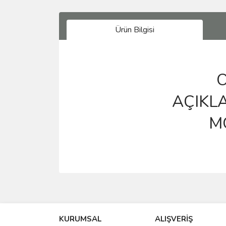
Ürün Bilgisi
OR
AÇIKL
M
Bu ürünün fiyat bilgisi, resim, ürün açıklamalarında 
Görüş ve önerileriniz için teşekkür ederiz.
KURUMSAL
ALIŞVERİŞ
Ürün resmi kalitesiz, bozuk veya görüntülenemiyo