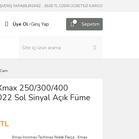
ERİŞ YAPABİLİRSİNİZ... 6500 TL ÜZERİ ÜCRETSİZ KARGO
Üye Ol
Giriş Yap
Sepetim
/
e Cam
l Xmax 250/300/400
22 Sol Sinyal Açık Füme
 TL
Xmax Ironmax Techmax Yedek Parça
,
Xmax