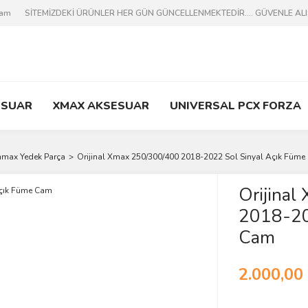
ram
SİTEMİZDEKİ ÜRÜNLER HER GÜN GÜNCELLENMEKTEDİR.... GÜVENLE ALIŞV
ESUAR
XMAX AKSESUAR
UNIVERSAL PCX FORZA
hmax Yedek Parça
Orijinal Xmax 250/300/400 2018-2022 Sol Sinyal Açık Füm
Orijina
2018-20
Cam
2.000,00