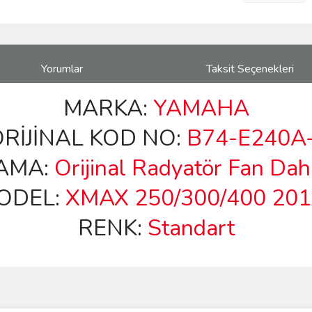
Yorumlar
Taksit Seçenekleri
MARKA:
YAMAHA
İJİNAL KOD NO:
B74-E240A
AMA:
Orijinal Radyatör Fan Dah
ODEL:
XMAX 250/300/400 20
RENK:
Standart
ve diğer konularda yetersiz gördüğünüz noktaları öneri formunu kullanarak taraf
Bu ürüne ilk yorumu siz yapın!