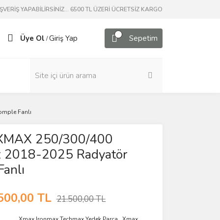
ERİŞ YAPABİLİRSİNİZ... 6500 TL ÜZERİ ÜCRETSİZ KARGO
Üye Ol
Giriş Yap
Sepetim
/
omple Fanlı
l XMAX 250/300/400
 2018-2025 Radyatör
anlı
500,00 TL
21.500,00 TL
Xmax Ironmax Techmax Yedek Parça
,
Xmax