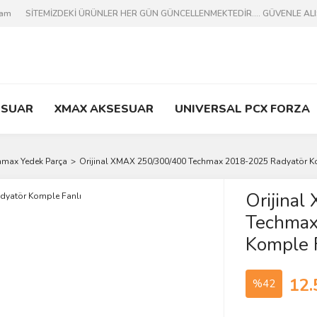
ram
SİTEMİZDEKİ ÜRÜNLER HER GÜN GÜNCELLENMEKTEDİR.... GÜVENLE ALIŞV
ESUAR
XMAX AKSESUAR
UNIVERSAL PCX FORZA
hmax Yedek Parça
Orijinal XMAX 250/300/400 Techmax 2018-2025 Radyatör K
Orijina
Techmax
Komple F
12.
%42