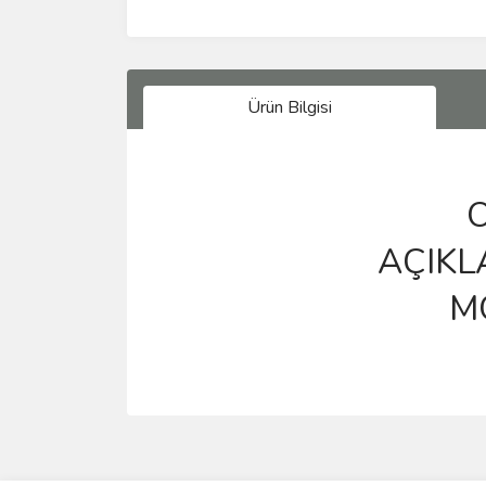
Ürün Bilgisi
OR
AÇIKL
M
Bu ürünün fiyat bilgisi, resim, ürün açıklamalarında 
Görüş ve önerileriniz için teşekkür ederiz.