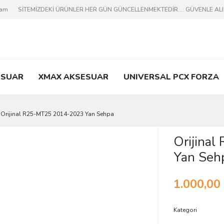
ram
SİTEMİZDEKİ ÜRÜNLER HER GÜN GÜNCELLENMEKTEDİR.... GÜVENLE ALIŞV
ESUAR
XMAX AKSESUAR
UNIVERSAL PCX FORZA
Orijinal R25-MT25 2014-2023 Yan Sehpa
Orijina
Yan Seh
1.000,00
Kategori