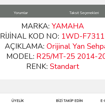
Yorumlar
Taksit Seçenekleri
MARKA:
YAMAHA
İJİNAL KOD NO:
1WD-F7311
AÇIKLAMA:
Orijinal Yan Sehp
MODEL:
R25/MT-25 2014-2
RENK:
Standart
ve diğer konularda yetersiz gördüğünüz noktaları öneri formunu kullanarak taraf
Bu ürüne ilk yorumu siz yapın!
ÜYELİK
BİZİ TAKİP EDİN
E-
r.