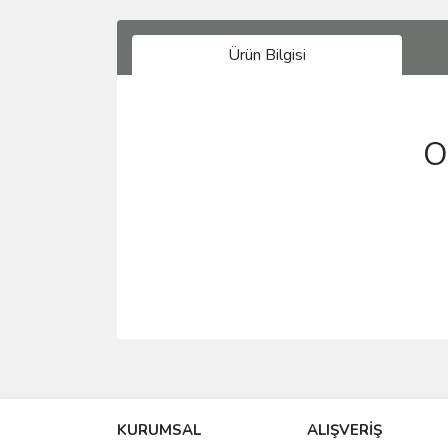
Ürün Bilgisi
OR
Bu ürünün fiyat bilgisi, resim, ürün açıklamalarında 
Görüş ve önerileriniz için teşekkür ederiz.
KURUMSAL
ALIŞVERİŞ
Ürün resmi kalitesiz, bozuk veya görüntülenemiyo