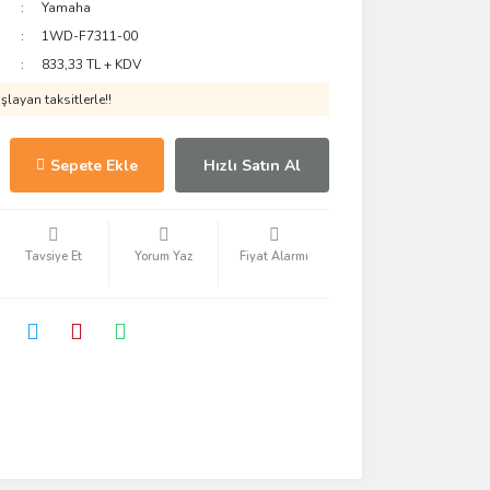
Yamaha
1WD-F7311-00
833,33 TL + KDV
layan taksitlerle!!
Sepete Ekle
Hızlı Satın Al
Tavsiye Et
Yorum Yaz
Fiyat Alarmı