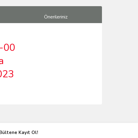
Önerileriniz
-00
a
023
ımıza iletebilirsiniz.
Bültene Kayıt Ol!