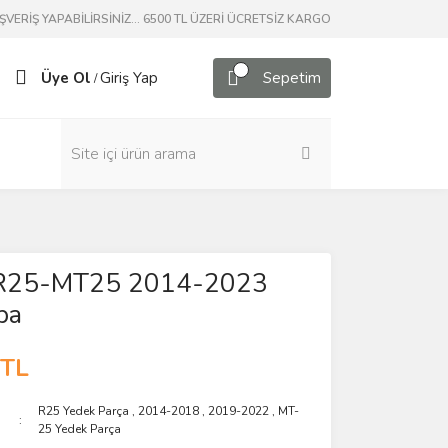
ERİŞ YAPABİLİRSİNİZ... 6500 TL ÜZERİ ÜCRETSİZ KARGO
Üye Ol
Giriş Yap
Sepetim
/
l R25-MT25 2014-2023
pa
 TL
R25 Yedek Parça
,
2014-2018
,
2019-2022
,
MT-
25 Yedek Parça