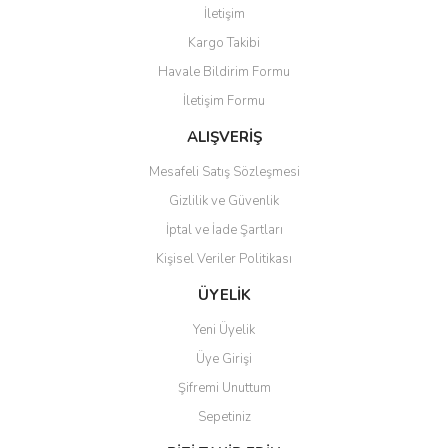
İletişim
Yorum Yaz
Kargo Takibi
Ürün resmi kalitesiz, bozuk veya görüntülenemiyor.
Havale Bildirim Formu
Ürün açıklamasında eksik bilgiler bulunuyor.
İletişim Formu
Ürün bilgilerinde hatalar bulunuyor.
Ürün fiyatı diğer sitelerden daha pahalı.
ALIŞVERİŞ
Bu ürüne benzer farklı alternatifler olmalı.
Mesafeli Satış Sözleşmesi
Gizlilik ve Güvenlik
İptal ve İade Şartları
Kişisel Veriler Politikası
Gönder
ÜYELİK
Yeni Üyelik
Üye Girişi
Şifremi Unuttum
Sepetiniz