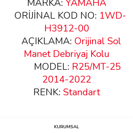
MARKA:
YAMAHA
ORİJİNAL KOD NO:
1WD-
H3912-00
AÇIKLAMA:
Orijinal Sol
Manet Debriyaj Kolu
MODEL:
R25/MT-25
2014-2022
RENK:
Standart
Bu ürünün fiyat bilgisi, resim, ürün açıklamalarında ve diğer
konularda yetersiz gördüğünüz noktaları öneri formunu kullanarak
Bu ürüne ilk yorumu siz yapın!
KURUMSAL
tarafımıza iletebilirsiniz.
Görüş ve önerileriniz için teşekkür ederiz.