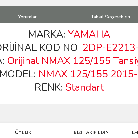
Yorumlar
Taksit Seçenekleri
MARKA:
YAMAHA
İJİNAL KOD NO:
2DP-E2213
A:
Orijinal NMAX 125/155
Tansi
MODEL:
NMAX 125/155 2015
RENK:
Standart
ve diğer konularda yetersiz gördüğünüz noktaları öneri formunu kullanarak taraf
Bu ürüne ilk yorumu siz yapın!
ÜYELİK
BİZİ TAKİP EDİN
E-
r.