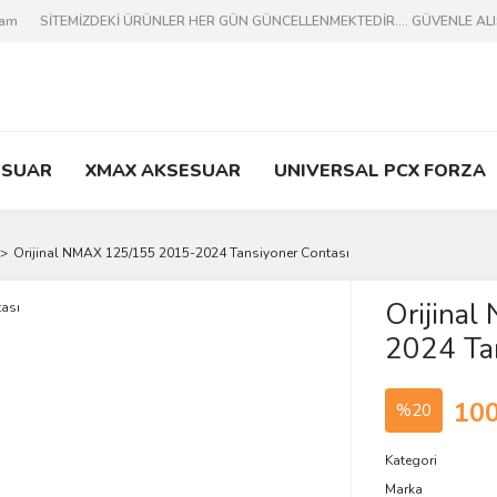
ram
SİTEMİZDEKİ ÜRÜNLER HER GÜN GÜNCELLENMEKTEDİR.... GÜVENLE ALIŞV
ESUAR
XMAX AKSESUAR
UNIVERSAL PCX FORZA
Orijinal NMAX 125/155 2015-2024 Tansiyoner Contası
Orijina
2024 Tan
100
%20
Kategori
Marka