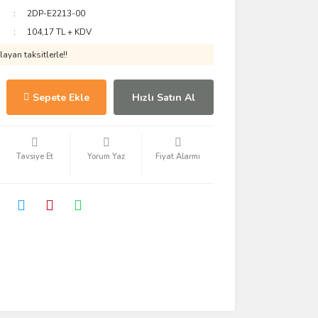
2DP-E2213-00
104,17 TL + KDV
ayan taksitlerle!!
Sepete Ekle
Hızlı Satın Al
Tavsiye Et
Yorum Yaz
Fiyat Alarmı