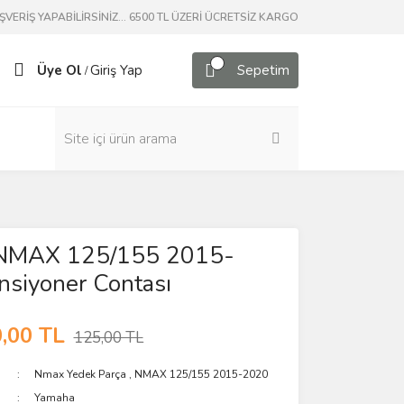
ERİŞ YAPABİLİRSİNİZ... 6500 TL ÜZERİ ÜCRETSİZ KARGO
Üye Ol
Giriş Yap
Sepetim
/
l NMAX 125/155 2015-
siyoner Contası
,00 TL
125,00 TL
Nmax Yedek Parça
,
NMAX 125/155 2015-2020
Yamaha