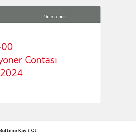
Önerileriniz
-00
yoner Contası
-2024
ımıza iletebilirsiniz.
Bültene Kayıt Ol!