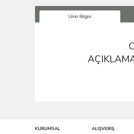
Ürün Bilgisi
OR
AÇIKLAM
Bu ürünün fiyat bilgisi, resim, ürün açıklamalarında 
Görüş ve önerileriniz için teşekkür ederiz.
KURUMSAL
ALIŞVERİŞ
Ürün resmi kalitesiz, bozuk veya görüntülenemiyo