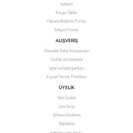
İletişim
Yorum Yaz
Kargo Takibi
Ürün resmi kalitesiz, bozuk veya görüntülenemiyor.
Havale Bildirim Formu
Ürün açıklamasında eksik bilgiler bulunuyor.
İletişim Formu
Ürün bilgilerinde hatalar bulunuyor.
Ürün fiyatı diğer sitelerden daha pahalı.
ALIŞVERİŞ
Bu ürüne benzer farklı alternatifler olmalı.
Mesafeli Satış Sözleşmesi
Gizlilik ve Güvenlik
İptal ve İade Şartları
Kişisel Veriler Politikası
Gönder
ÜYELİK
Yeni Üyelik
Üye Girişi
Şifremi Unuttum
Sepetiniz