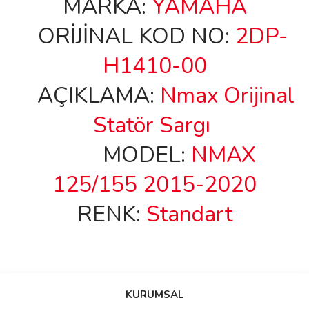
MARKA:
YAMAHA
ORİJİNAL KOD NO:
2DP-
H1410-00
AÇIKLAMA:
Nmax Orijinal
Statör Sargı
MODEL:
NMAX
125/155 2015-2020
RENK:
Standart
Bu ürünün fiyat bilgisi, resim, ürün açıklamalarında ve diğer
konularda yetersiz gördüğünüz noktaları öneri formunu kullanarak
Bu ürüne ilk yorumu siz yapın!
KURUMSAL
tarafımıza iletebilirsiniz.
Görüş ve önerileriniz için teşekkür ederiz.