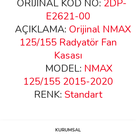
ORİJİNAL KOD NO:
2DP-
E2621-00
AÇIKLAMA:
Orijinal NMAX
125/155 Radyatör Fan
Kasası
MODEL:
NMAX
125/155 2015-2020
RENK:
Standart
Bu ürünün fiyat bilgisi, resim, ürün açıklamalarında ve diğer
konularda yetersiz gördüğünüz noktaları öneri formunu kullanarak
Bu ürüne ilk yorumu siz yapın!
KURUMSAL
tarafımıza iletebilirsiniz.
Görüş ve önerileriniz için teşekkür ederiz.