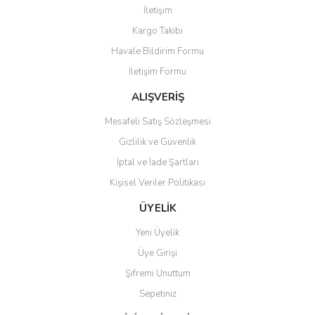
İletişim
Yorum Yaz
Kargo Takibi
Ürün resmi kalitesiz, bozuk veya görüntülenemiyor.
Havale Bildirim Formu
Ürün açıklamasında eksik bilgiler bulunuyor.
İletişim Formu
Ürün bilgilerinde hatalar bulunuyor.
Ürün fiyatı diğer sitelerden daha pahalı.
ALIŞVERİŞ
Bu ürüne benzer farklı alternatifler olmalı.
Mesafeli Satış Sözleşmesi
Gizlilik ve Güvenlik
İptal ve İade Şartları
Kişisel Veriler Politikası
Gönder
ÜYELİK
Yeni Üyelik
Üye Girişi
Şifremi Unuttum
Sepetiniz