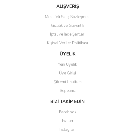
Ürün fiyatı diğer sitelerden daha pahalı.
ALIŞVERİŞ
Bu ürüne benzer farklı alternatifler olmalı.
Mesafeli Satış Sözleşmesi
Gizlilik ve Güvenlik
İptal ve İade Şartları
Kişisel Veriler Politikası
Gönder
ÜYELİK
Yeni Üyelik
Üye Girişi
Şifremi Unuttum
Sepetiniz
BİZİ TAKİP EDİN
Facebook
Twitter
Instagram