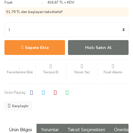
Fiyat
416,67 TL + KDV
51,79 TL den başlayan taksitlerle!!
Sepete Ekle
Hızlı Satın Al
Tavsiye Et
Yorum Yaz
Fiyat Alarmı
Ürün Paylaş :
Karşılaştır
Ürün Bilgisi
Yorumlar
Taksit Seçenekleri
Önerilerin