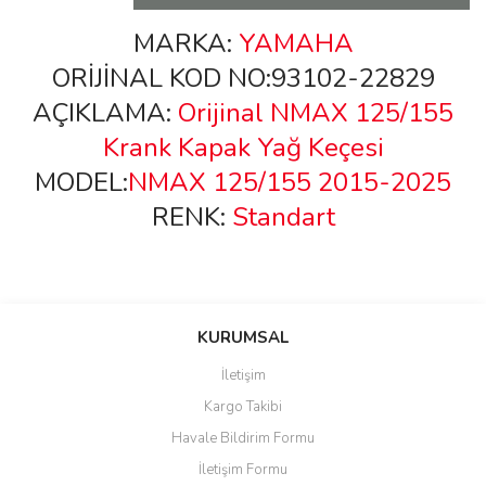
MARKA:
YAMAHA
ORİJİNAL KOD NO:93102-22829
AÇIKLAMA:
Orijinal NMAX 125/155
Krank Kapak Yağ Keçesi
MODEL:
NMAX 125/155 2015-2025
RENK:
Standart
Bu ürünün fiyat bilgisi, resim, ürün açıklamalarında ve diğer
konularda yetersiz gördüğünüz noktaları öneri formunu kullanarak
Bu ürüne ilk yorumu siz yapın!
KURUMSAL
tarafımıza iletebilirsiniz.
Görüş ve önerileriniz için teşekkür ederiz.
İletişim
Yorum Yaz
Kargo Takibi
Ürün resmi kalitesiz, bozuk veya görüntülenemiyor.
Havale Bildirim Formu
Ürün açıklamasında eksik bilgiler bulunuyor.
İletişim Formu
Ürün bilgilerinde hatalar bulunuyor.