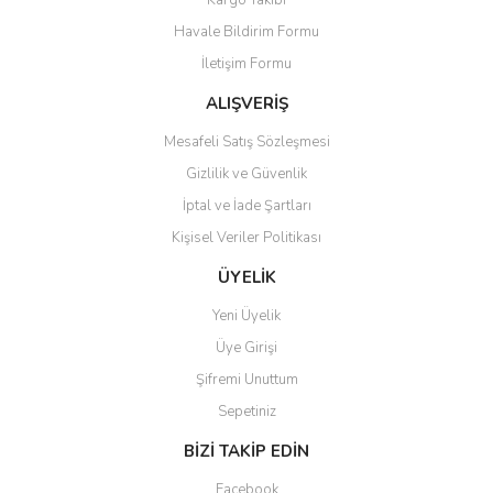
Kargo Takibi
Ürün resmi kalitesiz, bozuk veya görüntülenemiyor.
Havale Bildirim Formu
Ürün açıklamasında eksik bilgiler bulunuyor.
İletişim Formu
Ürün bilgilerinde hatalar bulunuyor.
Ürün fiyatı diğer sitelerden daha pahalı.
ALIŞVERİŞ
Bu ürüne benzer farklı alternatifler olmalı.
Mesafeli Satış Sözleşmesi
Gizlilik ve Güvenlik
İptal ve İade Şartları
Kişisel Veriler Politikası
Gönder
ÜYELİK
Yeni Üyelik
Üye Girişi
Şifremi Unuttum
Sepetiniz
BİZİ TAKİP EDİN
Facebook