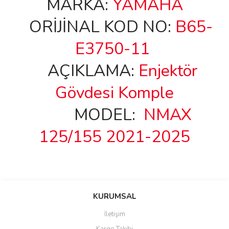
MARKA:
YAMAHA
ORİJİNAL KOD NO:
B65-
E3750-11
AÇIKLAMA:
Enjektör
Gövdesi Komple
MODEL:
NMAX
125/155 2021-2025
Bu ürünün fiyat bilgisi, resim, ürün açıklamalarında ve diğer
konularda yetersiz gördüğünüz noktaları öneri formunu kullanarak
Bu ürüne ilk yorumu siz yapın!
KURUMSAL
tarafımıza iletebilirsiniz.
Görüş ve önerileriniz için teşekkür ederiz.
İletişim
Yorum Yaz