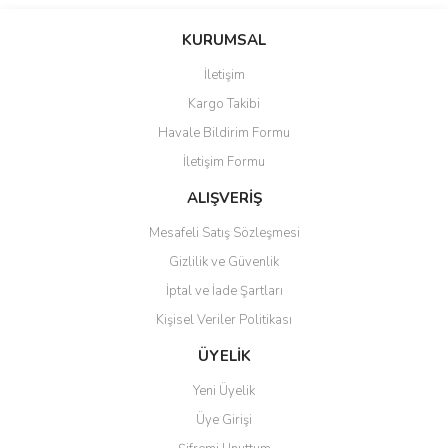
Bu ürünün fiyat bilgisi, resim, ürün açıklamalarında ve diğer
konularda yetersiz gördüğünüz noktaları öneri formunu kullanarak
Bu ürüne ilk yorumu siz yapın!
KURUMSAL
tarafımıza iletebilirsiniz.
Görüş ve önerileriniz için teşekkür ederiz.
İletişim
Yorum Yaz
Kargo Takibi
Ürün resmi kalitesiz, bozuk veya görüntülenemiyor.
Havale Bildirim Formu
Ürün açıklamasında eksik bilgiler bulunuyor.
İletişim Formu
Ürün bilgilerinde hatalar bulunuyor.
Ürün fiyatı diğer sitelerden daha pahalı.
ALIŞVERİŞ
Bu ürüne benzer farklı alternatifler olmalı.
Mesafeli Satış Sözleşmesi
Gizlilik ve Güvenlik
İptal ve İade Şartları
Kişisel Veriler Politikası
Gönder
ÜYELİK
Yeni Üyelik
Üye Girişi