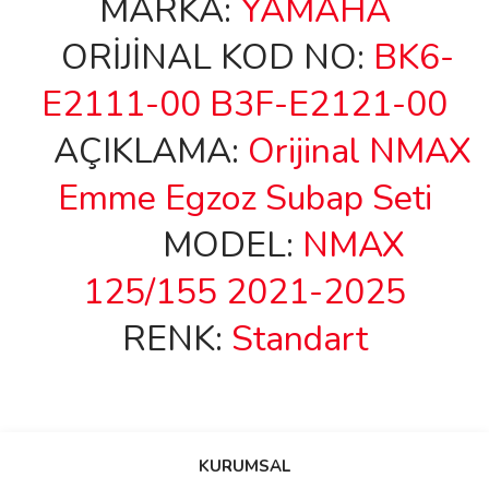
MARKA:
YAMAHA
ORİJİNAL KOD NO:
BK6-
E2111-00 B3F-E2121-00
AÇIKLAMA:
Orijinal
NMAX
Emme Egzoz Subap Seti
MODEL:
NMAX
125/155 2021-2025
RENK:
Standart
Bu ürünün fiyat bilgisi, resim, ürün açıklamalarında ve diğer
konularda yetersiz gördüğünüz noktaları öneri formunu kullanarak
Bu ürüne ilk yorumu siz yapın!
KURUMSAL
tarafımıza iletebilirsiniz.
Görüş ve önerileriniz için teşekkür ederiz.