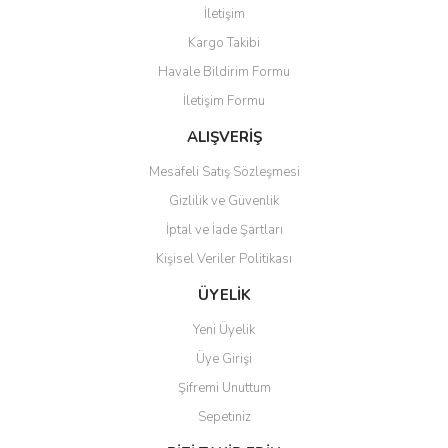
İletişim
Yorum Yaz
Kargo Takibi
Ürün resmi kalitesiz, bozuk veya görüntülenemiyor.
Havale Bildirim Formu
Ürün açıklamasında eksik bilgiler bulunuyor.
İletişim Formu
Ürün bilgilerinde hatalar bulunuyor.
Ürün fiyatı diğer sitelerden daha pahalı.
ALIŞVERİŞ
Bu ürüne benzer farklı alternatifler olmalı.
Mesafeli Satış Sözleşmesi
Gizlilik ve Güvenlik
İptal ve İade Şartları
Kişisel Veriler Politikası
Gönder
ÜYELİK
Yeni Üyelik
Üye Girişi
Şifremi Unuttum
Sepetiniz