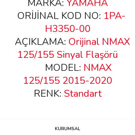
MARKA:
YAMAHA
ORİJİNAL KOD NO:
1PA-
H3350-00
AÇIKLAMA:
Orijinal NMAX
125/155 Sinyal Flaşörü
MODEL:
NMAX
125/155 2015-2020
RENK:
Standart
Bu ürünün fiyat bilgisi, resim, ürün açıklamalarında ve diğer
konularda yetersiz gördüğünüz noktaları öneri formunu kullanarak
Bu ürüne ilk yorumu siz yapın!
KURUMSAL
tarafımıza iletebilirsiniz.
Görüş ve önerileriniz için teşekkür ederiz.