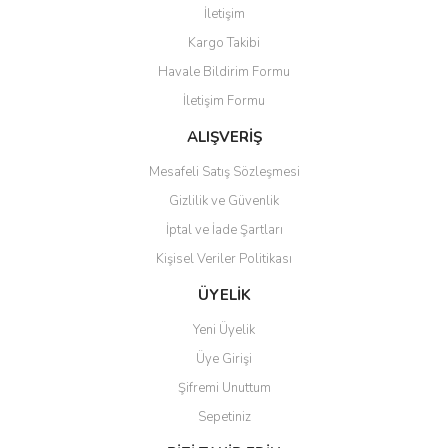
İletişim
Yorum Yaz
Kargo Takibi
Ürün resmi kalitesiz, bozuk veya görüntülenemiyor.
Havale Bildirim Formu
Ürün açıklamasında eksik bilgiler bulunuyor.
İletişim Formu
Ürün bilgilerinde hatalar bulunuyor.
Ürün fiyatı diğer sitelerden daha pahalı.
ALIŞVERİŞ
Bu ürüne benzer farklı alternatifler olmalı.
Mesafeli Satış Sözleşmesi
Gizlilik ve Güvenlik
İptal ve İade Şartları
Kişisel Veriler Politikası
Gönder
ÜYELİK
Yeni Üyelik
Üye Girişi
Şifremi Unuttum
Sepetiniz