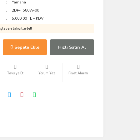
Yamaha
2DP-F580W-00
5.000,00 TL + KDV
layan taksitlerle!!
Sepete Ekle
Hızlı Satın Al
Tavsiye Et
Yorum Yaz
Fiyat Alarmı