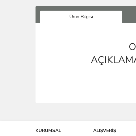
Ürün Bilgisi
OR
AÇIKLAM
Bu ürünün fiyat bilgisi, resim, ürün açıklamalarında 
Görüş ve önerileriniz için teşekkür ederiz.
KURUMSAL
ALIŞVERİŞ
Ürün resmi kalitesiz, bozuk veya görüntülenemiyo