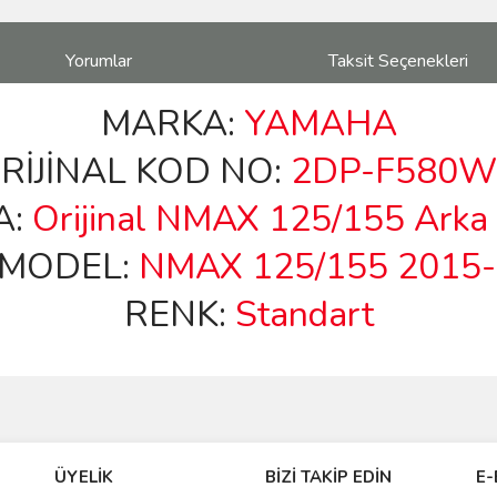
Yorumlar
Taksit Seçenekleri
MARKA:
YAMAHA
İJİNAL KOD NO:
2DP-F580W
A:
Orijinal NMAX 125/155 Arka 
MODEL:
NMAX 125/155 2015
RENK:
Standart
ve diğer konularda yetersiz gördüğünüz noktaları öneri formunu kullanarak taraf
Bu ürüne ilk yorumu siz yapın!
ÜYELİK
BİZİ TAKİP EDİN
E-
r.