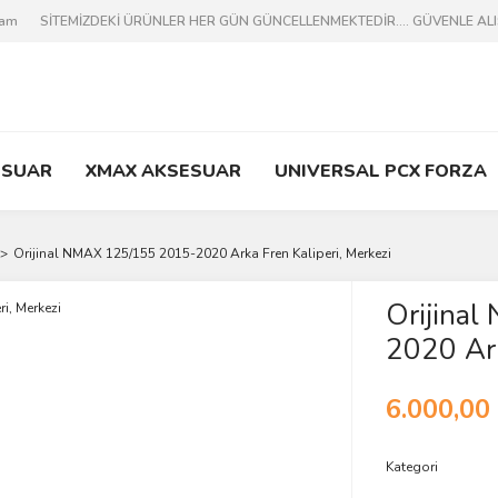
ram
SİTEMİZDEKİ ÜRÜNLER HER GÜN GÜNCELLENMEKTEDİR.... GÜVENLE ALIŞV
ESUAR
XMAX AKSESUAR
UNIVERSAL PCX FORZA
Orijinal NMAX 125/155 2015-2020 Arka Fren Kaliperi, Merkezi
Orijina
2020 Ark
6.000,00
Kategori