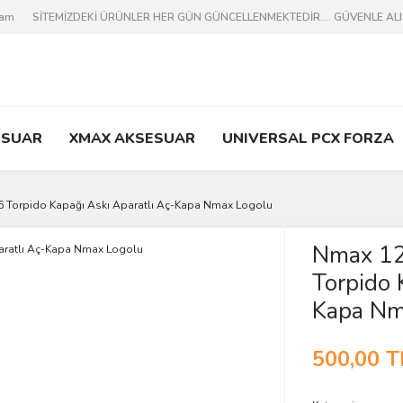
ram
SİTEMİZDEKİ ÜRÜNLER HER GÜN GÜNCELLENMEKTEDİR.... GÜVENLE ALIŞV
ESUAR
XMAX AKSESUAR
UNIVERSAL PCX FORZA
 Torpido Kapağı Askı Aparatlı Aç-Kapa Nmax Logolu
Nmax 1
Torpido 
Kapa Nm
500,00 T