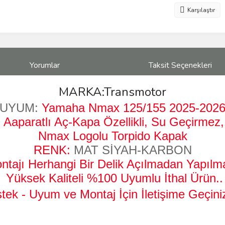
Karşılaştır
Yorumlar
Taksit Seçenekleri
MARKA:Transmotor
UYUM:
Yamaha Nmax 125/155 2025-202
 Aaparatlı Aç-Kapa Özellikli,
Su Geçirmez, 
Nmax Logolu Torpido Kapak
RENK:
MAT SİYAH-KARBON
tajı Herhangi Bir Delik Açılmadan Yapılma
Yüksek Kaliteli %100 Uyumlu
İthal Ürün..
tek - Uyum ve Montaj İçin İletişime Geçini