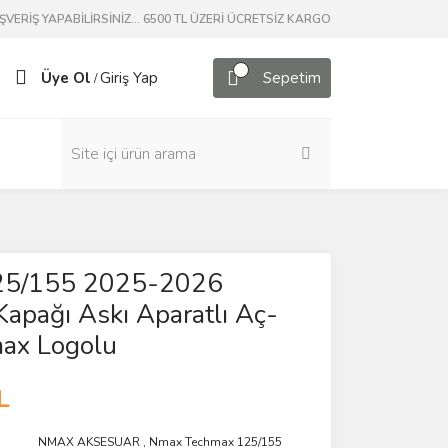
ERİŞ YAPABİLİRSİNİZ... 6500 TL ÜZERİ ÜCRETSİZ KARGO
Üye Ol
Giriş Yap
Sepetim
/
25/155 2025-2026
Kapağı Askı Aparatlı Aç-
ax Logolu
L
NMAX AKSESUAR
,
Nmax Techmax 125/155