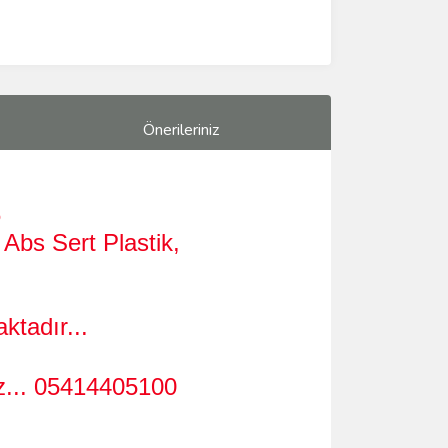
Önerileriniz
6
Abs Sert Plastik,
ktadır...
z...
05414405100