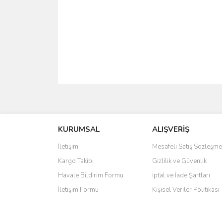
Bu ürünün fiyat bilgisi, resim, ürün açıklamalarında 
Görüş ve önerileriniz için teşekkür ederiz.
Ürün resmi kalitesiz, bozuk veya görüntülenemiyo
KURUMSAL
ALIŞVERİŞ
Ürün açıklamasında eksik bilgiler bulunuyor.
İletişim
Mesafeli Satış Sözleşme
Ürün bilgilerinde hatalar bulunuyor.
Kargo Takibi
Gizlilik ve Güvenlik
Ürün fiyatı diğer sitelerden daha pahalı.
Havale Bildirim Formu
İptal ve İade Şartları
Bu ürüne benzer farklı alternatifler olmalı.
İletişim Formu
Kişisel Veriler Politikası