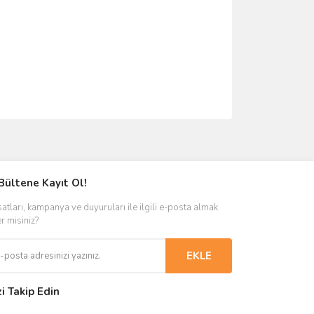
ımıza iletebilirsiniz.
Bültene Kayıt Ol!
satları, kampanya ve duyuruları ile ilgili e-posta almak
er misiniz?
EKLE
zi Takip Edin