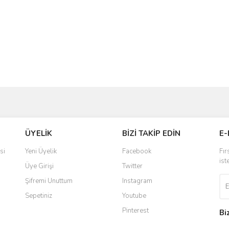
Bu ürüne ilk yorumu siz yapın!
ve diğer konularda yetersiz gördüğünüz noktaları öneri formunu kullanarak taraf
Yorum Yaz
r.
ÜYELİK
BİZİ TAKİP EDİN
E-
si
Yeni Üyelik
Facebook
Fır
ist
Üye Girişi
Twitter
Şifremi Unuttum
Instagram
Sepetiniz
Youtube
Pinterest
Bi