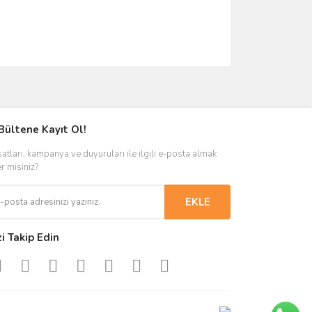
ımıza iletebilirsiniz.
Bültene Kayıt Ol!
satları, kampanya ve duyuruları ile ilgili e-posta almak
er misiniz?
EKLE
zi Takip Edin