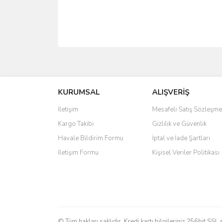
Bu ürünün fiyat bilgisi, resim, ürün açıklamalarında 
Görüş ve önerileriniz için teşekkür ederiz.
Ürün resmi kalitesiz, bozuk veya görüntülenemiyo
KURUMSAL
ALIŞVERİŞ
Ürün açıklamasında eksik bilgiler bulunuyor.
İletişim
Mesafeli Satış Sözleşme
Ürün bilgilerinde hatalar bulunuyor.
Kargo Takibi
Gizlilik ve Güvenlik
Ürün fiyatı diğer sitelerden daha pahalı.
Havale Bildirim Formu
İptal ve İade Şartları
Bu ürüne benzer farklı alternatifler olmalı.
İletişim Formu
Kişisel Veriler Politikası
© Tüm hakları saklıdır. Kredi kartı bilgileriniz 256bit SSL 