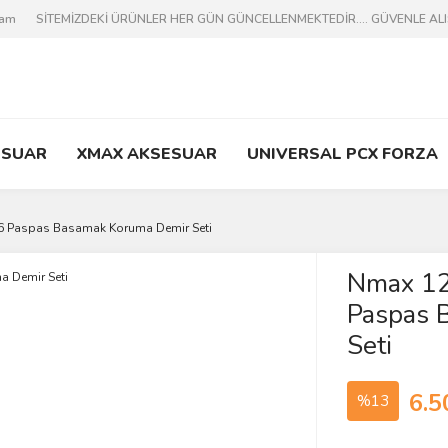
ram
SİTEMİZDEKİ ÜRÜNLER HER GÜN GÜNCELLENMEKTEDİR.... GÜVENLE ALIŞV
ESUAR
XMAX AKSESUAR
UNIVERSAL PCX FORZA
6 Paspas Basamak Koruma Demir Seti
Nmax 1
Paspas 
Seti
6.5
%13