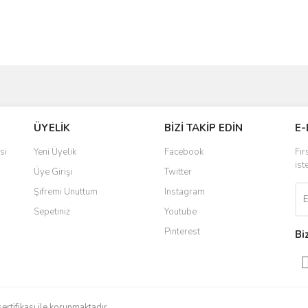
Bu ürüne ilk yorumu siz yapın!
ve diğer konularda yetersiz gördüğünüz noktaları öneri formunu kullanarak taraf
Yorum Yaz
r.
ÜYELİK
BİZİ TAKİP EDİN
E-
si
Yeni Üyelik
Facebook
Fır
ist
Üye Girişi
Twitter
Şifremi Unuttum
Instagram
Sepetiniz
Youtube
Pinterest
Bi
Gönder
sertifikası ile korunmaktadır.