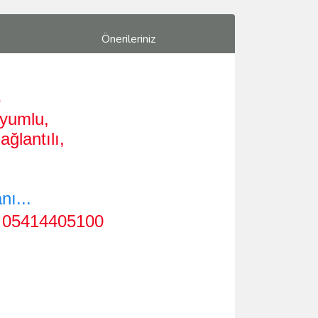
Önerileriniz
6
Uyumlu,
ğlantılı,
ı...
.
05414405100