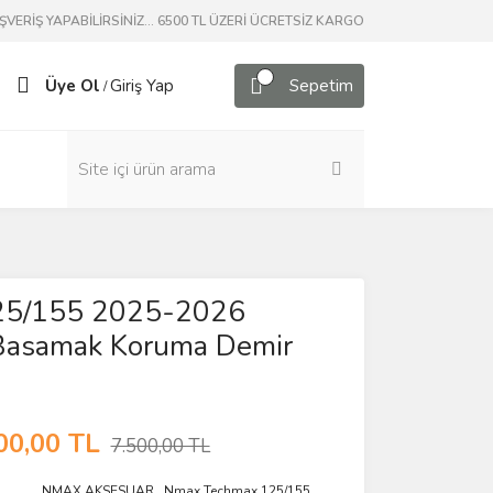
ERİŞ YAPABİLİRSİNİZ... 6500 TL ÜZERİ ÜCRETSİZ KARGO
Üye Ol
Giriş Yap
Sepetim
/
25/155 2025-2026
Basamak Koruma Demir
00,00 TL
7.500,00 TL
NMAX AKSESUAR
,
Nmax Techmax 125/155