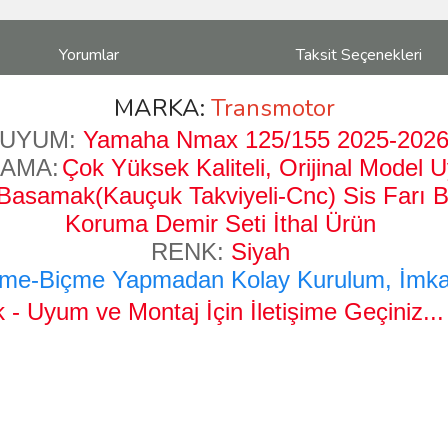
Yorumlar
Taksit Seçenekleri
MARKA:
Transmotor
UYUM:
Yamaha Nmax 125/155 2025-202
LAMA:
Çok Yüksek Kaliteli, Orijinal Model 
asamak(Kauçuk Takviyeli-Cnc) Sis Farı Ba
Koruma Demir Seti
İthal Ürün
RENK:
Siyah
me-Biçme Yapmadan Kolay Kurulum, İmkan
 - Uyum ve Montaj İçin İletişime Geçiniz..