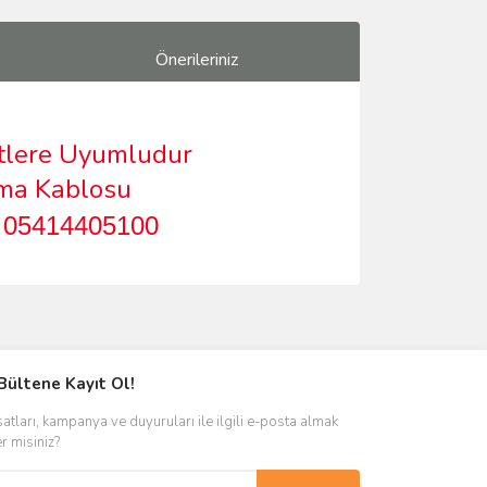
Önerileriniz
etlere Uyumludur
tma Kablosu
.
05414405100
ımıza iletebilirsiniz.
Bültene Kayıt Ol!
satları, kampanya ve duyuruları ile ilgili e-posta almak
er misiniz?