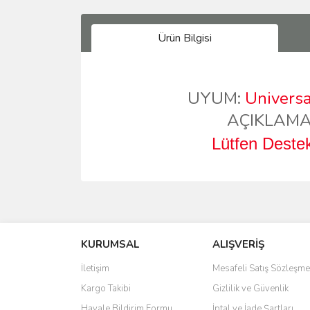
Ürün Bilgisi
UYUM:
Universa
AÇIKLAMA
Lütfen Destek
Bu ürünün fiyat bilgisi, resim, ürün açıklamalarında 
Görüş ve önerileriniz için teşekkür ederiz.
KURUMSAL
ALIŞVERİŞ
Ürün resmi kalitesiz, bozuk veya görüntülenemiyo
Ürün açıklamasında eksik bilgiler bulunuyor.
İletişim
Mesafeli Satış Sözleşme
Ürün bilgilerinde hatalar bulunuyor.
Kargo Takibi
Gizlilik ve Güvenlik
Ürün fiyatı diğer sitelerden daha pahalı.
Havale Bildirim Formu
İptal ve İade Şartları