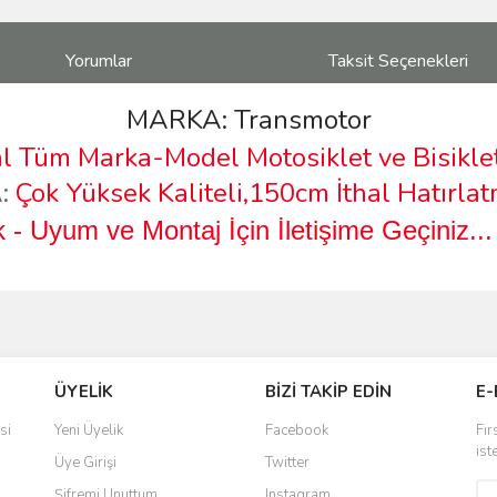
Yorumlar
Taksit Seçenekleri
MARKA: Transmotor
l Tüm Marka-Model Motosiklet ve Bisikl
:
Çok Yüksek Kaliteli,150cm İthal Hatırla
 - Uyum ve Montaj İçin İletişime Geçiniz..
ve diğer konularda yetersiz gördüğünüz noktaları öneri formunu kullanarak taraf
Bu ürüne ilk yorumu siz yapın!
ÜYELİK
BİZİ TAKİP EDİN
E-
r.
Yorum Yaz
si
Yeni Üyelik
Facebook
Fır
ist
Üye Girişi
Twitter
Şifremi Unuttum
Instagram