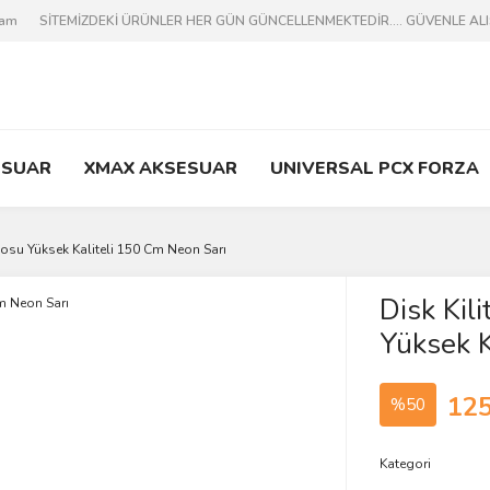
ram
SİTEMİZDEKİ ÜRÜNLER HER GÜN GÜNCELLENMEKTEDİR.... GÜVENLE ALIŞV
ESUAR
XMAX AKSESUAR
UNIVERSAL PCX FORZA
losu Yüksek Kaliteli 150 Cm Neon Sarı
Disk Kil
Yüksek K
125
%50
Kategori