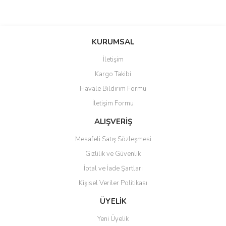
Bu ürünün fiyat bilgisi, resim, ürün açıklamalarında ve diğer
konularda yetersiz gördüğünüz noktaları öneri formunu kullanarak
Bu ürüne ilk yorumu siz yapın!
KURUMSAL
tarafımıza iletebilirsiniz.
Görüş ve önerileriniz için teşekkür ederiz.
İletişim
Yorum Yaz
Kargo Takibi
Ürün resmi kalitesiz, bozuk veya görüntülenemiyor.
Havale Bildirim Formu
Ürün açıklamasında eksik bilgiler bulunuyor.
İletişim Formu
Ürün bilgilerinde hatalar bulunuyor.
Ürün fiyatı diğer sitelerden daha pahalı.
ALIŞVERİŞ
Bu ürüne benzer farklı alternatifler olmalı.
Mesafeli Satış Sözleşmesi
Gizlilik ve Güvenlik
İptal ve İade Şartları
Kişisel Veriler Politikası
Gönder
ÜYELİK
Yeni Üyelik